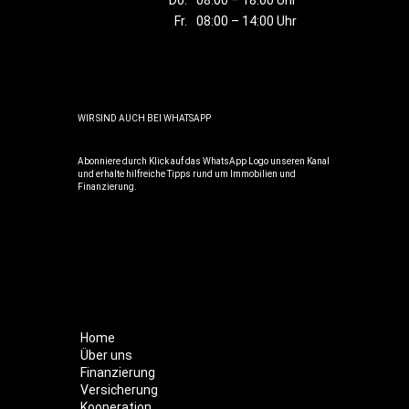
Do.
08:00 – 18:00 Uhr
Fr.
08:00 – 14:00 Uhr
WIR SIND AUCH BEI WHATSAPP
Abonniere durch Klick auf das WhatsApp Logo unseren Kanal
und erhalte hilfreiche Tipps rund um Immobilien und
Finanzierung.
Home
Über uns
Finanzierung
Versicherung
Kooperation