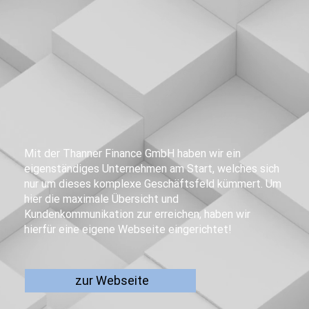
Mit der Thanner Finance GmbH haben wir ein
eigenständiges Unternehmen am Start, welches sich
nur um dieses komplexe Geschäftsfeld kümmert. Um
hier die maximale Übersicht und
Kundenkommunikation zur erreichen, haben wir
hierfür eine eigene Webseite eingerichtet!
zur Webseite