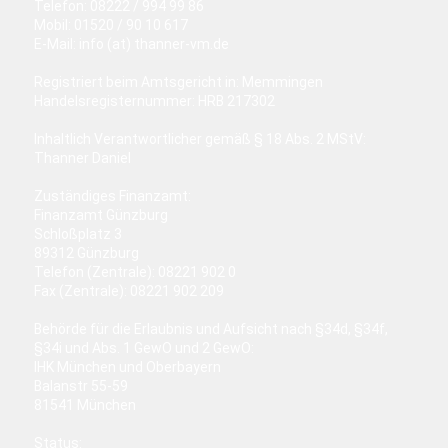
Telefon: 08222 / 994 99 86
Mobil: 01520 / 90 10 617
E-Mail: info (at) thanner-vm.de
Registriert beim Amtsgericht in: Memmingen
Handelsregisternummer: HRB 217302
Inhaltlich Verantwortlicher gemäß § 18 Abs. 2 MStV:
Thanner Daniel
Zuständiges Finanzamt:
Finanzamt Günzburg
Schloßplatz 3
89312 Günzburg
Telefon (Zentrale): 08221 902 0
Fax (Zentrale): 08221 902 209
Behörde für die Erlaubnis und Aufsicht nach §34d, §34f,
§34i und Abs. 1 GewO und 2 GewO:
IHK München und Oberbayern
Balanstr 55-59
81541 München
Status: