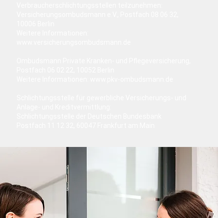
Verbraucherschlichtungsstellen teilzunehmen:
Versicherungsombudsmann e.V., Postfach 08 06 32,
10006 Berlin
Weitere Informationen:
www.versicherungsombudsmann.de
Ombudsmann Private Kranken- und Pflegeversicherung,
Postfach 06 02 22, 10052 Berlin
Weitere Informationen:
www.pkv-ombudsmann.de
Schlichtungsstelle für gewerbliche Versicherungs- und
Anlage- und Kreditvermittlung:
Schlichtungsstelle der Deutschen Bundesbank
Postfach 11 12 32, 60047 Frankfurt am Main