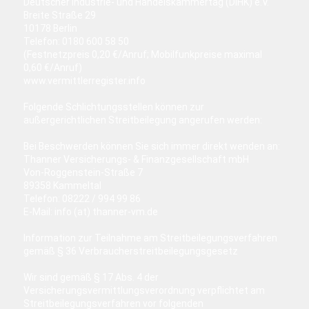
Deutscher Industrie- und Handelskammertag (DIHK) e.V.
Breite Straße 29
10178 Berlin
Telefon: 0180 600 58 50
(Festnetzpreis 0,20 €/Anruf; Mobilfunkpreise maximal
0,60 €/Anruf)
www.vermittlerregister.info
Folgende Schlichtungsstellen können zur
außergerichtlichen Streitbeilegung angerufen werden:
Bei Beschwerden können Sie sich immer direkt wenden an:
Thanner Versicherungs- & Finanzgesellschaft mbH
Von-Roggenstein-Straße 7
89358 Kammeltal
Telefon: 08222 / 994 99 86
E-Mail: info (at) thanner-vm.de
Information zur Teilnahme am Streitbeilegungsverfahren
gemäß § 36 Verbraucherstreitbeilegungsgesetz
Wir sind gemäß § 17 Abs. 4 der
Versicherungsvermittlungsverordnung verpflichtet am
Streitbeilegungsverfahren vor folgenden