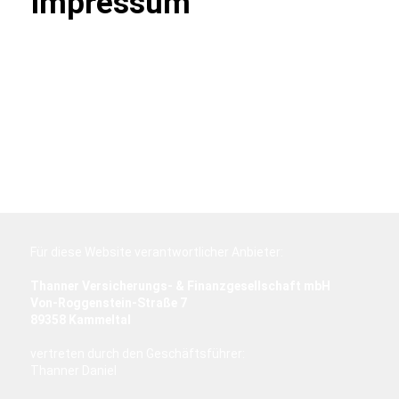
Impressum
Alle Daten und Fakten zu uns im
Überblick.
Für diese Website verantwortlicher Anbieter:
Thanner Versicherungs- & Finanzgesellschaft
mbH
Von-Roggenstein-Straße 7
89358 Kammeltal
vertreten durch den Geschäftsführer:
Thanner Daniel