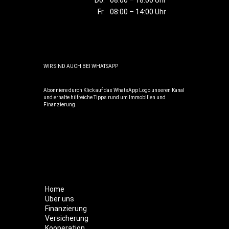
Do.
08:00 – 18:00 Uhr
Fr.
08:00 – 14:00 Uhr
WIR SIND AUCH BEI WHATSAPP
Abonniere durch Klick auf das WhatsApp Logo unseren Kanal
und erhalte hilfreiche Tipps rund um Immobilien und
Finanzierung.
Home
Über uns
Finanzierung
Versicherung
Kooperation