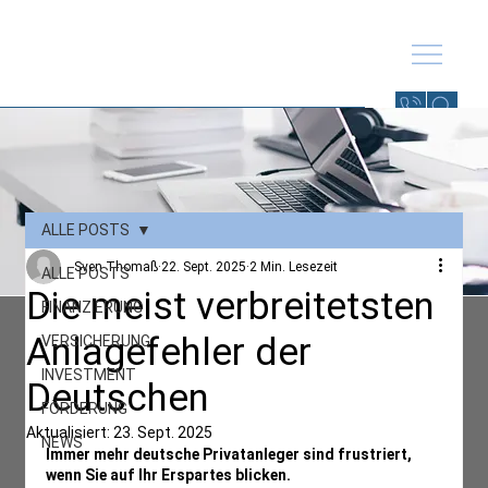
ALLE POSTS
Sven Thomaß
22. Sept. 2025
2 Min. Lesezeit
ALLE POSTS
Die meist verbreitetsten
FINANZIERUNG
Anlagefehler der
VERSICHERUNG
INVESTMENT
Deutschen
FÖRDERUNG
Aktualisiert:
23. Sept. 2025
NEWS
Immer mehr deutsche Privatanleger sind frustriert, 
wenn Sie auf Ihr Erspartes blicken.